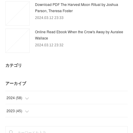
Download PDF The Harvest Moon Ritual by Joshua
Parson, Theresa Foster
2024.03.12 23:33
Online Read Ebook When the Crow's Away by Auralee
Wallace
2024.03.12 23:32
カテゴリ
アーカイブ
2024
(
58
)
(
46
)
2023
(
45
)
(
6
)
(
21
)