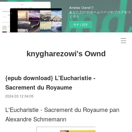
Ameba Owndで
あなただけのホームページやブログをつ
くろう
今すぐ試す
knygharezowi's Ownd
{epub download} L'Eucharistie -
Sacrement du Royaume
2024.03.12 04:05
L'Eucharistie - Sacrement du Royaume pan
Alexandre Schmemann