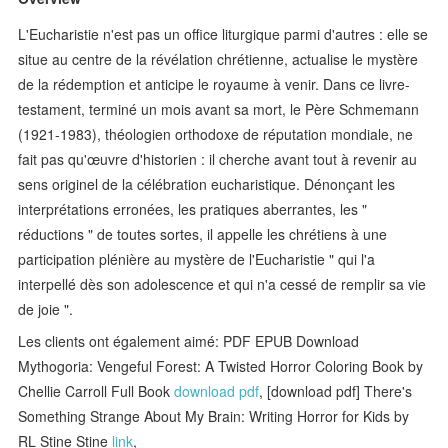
L'Eucharistie n'est pas un office liturgique parmi d'autres : elle se
situe au centre de la révélation chrétienne, actualise le mystère
de la rédemption et anticipe le royaume à venir. Dans ce livre-
testament, terminé un mois avant sa mort, le Père Schmemann
(1921-1983), théologien orthodoxe de réputation mondiale, ne
fait pas qu'œuvre d'historien : il cherche avant tout à revenir au
sens originel de la célébration eucharistique. Dénonçant les
interprétations erronées, les pratiques aberrantes, les "
réductions " de toutes sortes, il appelle les chrétiens à une
participation plénière au mystère de l'Eucharistie " qui l'a
interpellé dès son adolescence et qui n'a cessé de remplir sa vie
de joie ".
Les clients ont également aimé: PDF EPUB Download
Mythogoria: Vengeful Forest: A Twisted Horror Coloring Book by
Chellie Carroll Full Book
download pdf
, [download pdf] There's
Something Strange About My Brain: Writing Horror for Kids by
RL Stine Stine
link
,